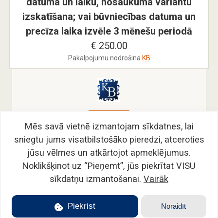
datuma un laiku, nosaukuma variantu
izskatīšana; vai būvniecības datuma un
precīza laika izvēle 3 mēnešu periodā
€ 250.00
Pakalpojumu nodrošina
KB
Pieslēgties
Mēs savā vietnē izmantojam sīkdatnes, lai
sniegtu jums visatbilstošāko pieredzi, atceroties
jūsu vēlmes un atkārtojot apmeklējumus.
Noklikšķinot uz “Pieņemt”, jūs piekrītat VISU
sīkdatņu izmantošanai.
Vairāk
Piekrist
Noraidīt
Ceļvedis