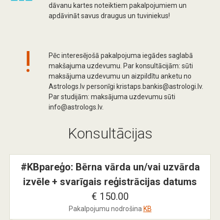
dāvanu kartes noteiktiem pakalpojumiem un
apdāvināt savus draugus un tuviniekus!
!
Pēc interesējošā pakalpojuma iegādes saglabā
makšajuma uzdevumu. Par konsultācijām: sūti
maksājuma uzdevumu un aizpildītu anketu no
Astrologs.lv personīgi kristaps.bankis@astrologi.lv.
Par studijām: maksājuma uzdevumu sūti
info@astrologs.lv.
Konsultācijas
#KBpareģo: Bērna vārda un/vai uzvārda
izvēle + svarīgais reģistrācijas datums
€ 150.00
Pakalpojumu nodrošina
KB