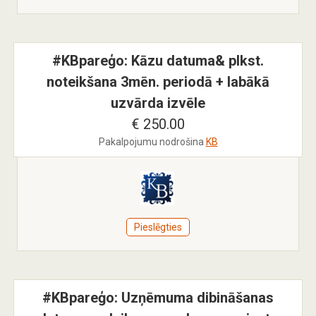
#KBpareģo: Kāzu datuma& plkst.
noteikšana 3mēn. periodā + labākā
uzvārda izvēle
€ 250.00
Pakalpojumu nodrošina
KB
Pieslēgties
#KBpareģo: Uzņēmuma dibināšanas