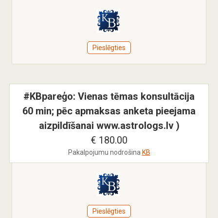
Pieslēgties
#KBpareģo: Vienas tēmas konsultācija
60 min; pēc apmaksas anketa pieejama
aizpildīšanai www.astrologs.lv )
€ 180.00
Pakalpojumu nodrošina
KB
Pieslēgties