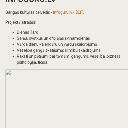
Garīgās kultūras ceļvedis -
Infoguru.lv - ŠEIT
.
Projektā atradīsi:
Dienas Taro
Senšu svētkus un oficiālās svinamdienas
Vārda dienu kalendāru un vārdu skaidrojumu
Veselība garīgā skatījumā: slimību skaidrojums
Raksti un pētījumi par tēmām: garīgums, veselība, bizness,
psiholoģija, ticība.