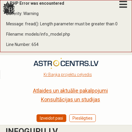
A PHP Error was encountered
Severity: Warning
Message: fread(): Length parameter must be greater than 0
Filename: models/info_model.php
Line Number: 654
Kr.Baņķa projektu ceļvedis
Atlaides un aktuālie pakalpojumi
Konsultācijas un studijas
Izveidot pasi
Pieslēgties
INFOGURU.LV